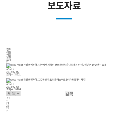
보도자료
번호
제목
이름
날짜
조회
2
진원생명과학, 대만에서 개최된 생물제약 학술대회에서 만성 C형 간염 DNA백신 소개
ADMIN
2015-02-06
조회수 :
8921
1
진원생명과학, 130만불 규모의 플라스미드 DNA 공급계약 체결
ADMIN
2015-02-02
조회수 :
9184
<<
<
21
22
23
>