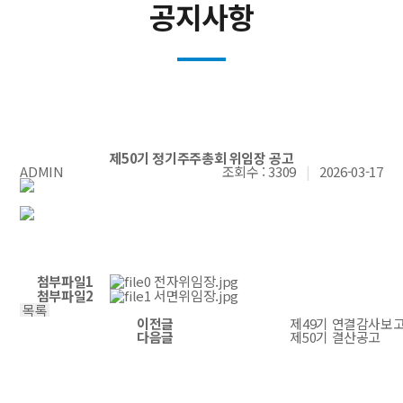
공지사항
제50기 정기주주총회 위임장 공고
ADMIN
조회수 : 3309
|
2026-03-17
첨부파일1
전자위임장.jpg
첨부파일2
서면위임장.jpg
이전글
제49기 연결감사보
다음글
제50기 결산공고